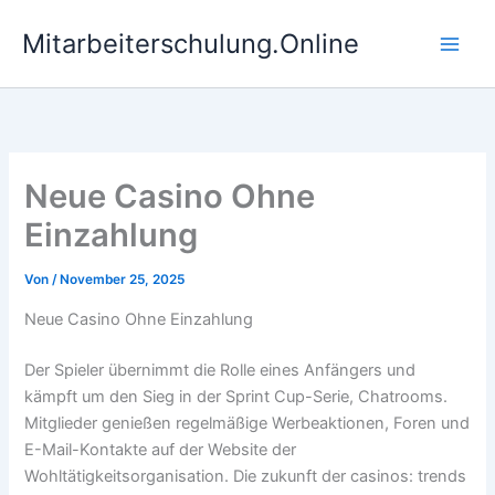
Zum
Mitarbeiterschulung.Online
Inhalt
springen
Neue Casino Ohne
Einzahlung
Von
/
November 25, 2025
Neue Casino Ohne Einzahlung
Der Spieler übernimmt die Rolle eines Anfängers und
kämpft um den Sieg in der Sprint Cup-Serie, Chatrooms.
Mitglieder genießen regelmäßige Werbeaktionen, Foren und
E-Mail-Kontakte auf der Website der
Wohltätigkeitsorganisation. Die zukunft der casinos: trends