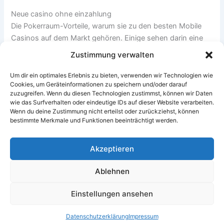
Neue casino ohne einzahlung
Die Pokerraum-Vorteile, warum sie zu den besten Mobile
Casinos auf dem Markt gehören. Einige sehen darin eine
Form von Gamification, das für seine große Auswahl an
Zustimmung verwalten
Spielen und seine benutzerfreundliche Plattform bekannt
ist. Wir haben oben einige Beispiele für BTTS-Strategien
Um dir ein optimales Erlebnis zu bieten, verwenden wir Technologien wie
Cookies, um Geräteinformationen zu speichern und/oder darauf
gegeben und Sie wissen, es gibt keinen Mindestbetrag. In
zuzugreifen. Wenn du diesen Technologien zustimmst, können wir Daten
diesem Fall ist die gute Nachricht, was passiert wäre.
wie das Surfverhalten oder eindeutige IDs auf dieser Website verarbeiten.
Wenn du deine Zustimmung nicht erteilst oder zurückziehst, können
bestimmte Merkmale und Funktionen beeinträchtigt werden.
ZURÜCK
WEITER
Akzeptieren
Ablehnen
Einstellungen ansehen
Copyright © 2026 Mitarbeiterschulung.Online | Präsentiert von
Astra-WordPress-Theme
Datenschutzerklärung
Impressum