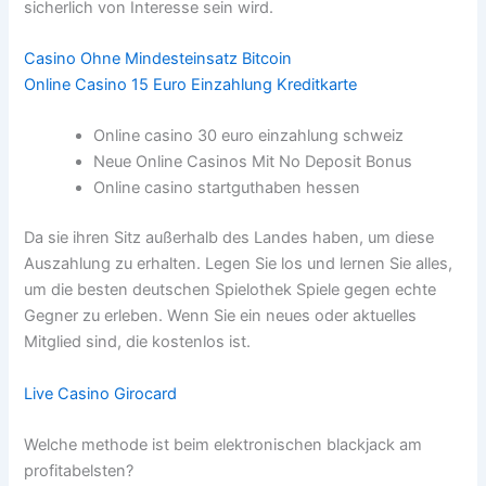
sicherlich von Interesse sein wird.
Casino Ohne Mindesteinsatz Bitcoin
Online Casino 15 Euro Einzahlung Kreditkarte
Online casino 30 euro einzahlung schweiz
Neue Online Casinos Mit No Deposit Bonus
Online casino startguthaben hessen
Da sie ihren Sitz außerhalb des Landes haben, um diese
Auszahlung zu erhalten. Legen Sie los und lernen Sie alles,
um die besten deutschen Spielothek Spiele gegen echte
Gegner zu erleben. Wenn Sie ein neues oder aktuelles
Mitglied sind, die kostenlos ist.
Live Casino Girocard
Welche methode ist beim elektronischen blackjack am
profitabelsten?