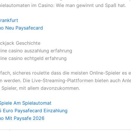
ielautomaten im Casino: Wie man gewinnt und Spaß hat.
Frankfurt
no Neu Paysafecard
ackjack Geschichte
line casino auszahlung erfahrung
line casino echtgeld erfahrung
nfach, sicheres roulette dass die meisten Online-Spieler es 
n werden. Die Live-Streaming-Plattformen bieten auch Anl
ür Spieler, mit allem davonzukommen.
Spiele Am Spielautomat
5 Euro Paysafecard Einzahlung
no Mit Paysafe 2026