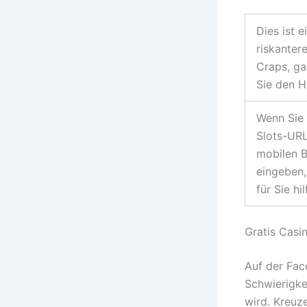
Dies ist e
riskanter
Craps, ga
Sie den H
Wenn Sie 
Slots-URL
mobilen 
eingeben,
für Sie hil
Gratis Casi
Auf der Fac
Schwierigke
wird. Kreuz