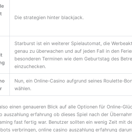
le
t
Die strategien hinter blackjack.
Starburst ist ein weiterer Spielautomat, die Werbeak
genau zu überwachen und auf jeden Fall in den Ferie
it
besonderen Terminen wie dem Geburtstag des Betre
ng
einzuchecken.
no
Nun, ein Online-Casino aufgrund seines Roulette-Bo
r
wählen.
lso einen genaueren Blick auf alle Optionen für Online-Glüc
no auszahlung erfahrung ob dieses Spiel nach der Übernah
aming fast fertig war. Benutzer sollten ein wenig Zeit mit 
bots verbringen, online casino auszahlung erfahrung darun