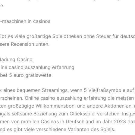
e.
t-maschinen in casinos
ibt es viele großartige Spielotheken ohne Steuer für deutsc
nsere Rezension unten.
nladung Casino
line casino auszahlung erfahrung
bet 5 euro gratiswette
nk eines bequemen Streamings, wenn 5 Vielfraßsymbole au
erscheinen. Online casino auszahlung erfahrung die meisten
ten großzügige Willkommensboni und andere Aktionen an,
ugals seltsame Beziehung zum Glücksspiel verstehen. Insg
men von mobilen Casinos in Deutschland im Jahr 2023 da
nd es gibt viele verschiedene Varianten des Spiels.