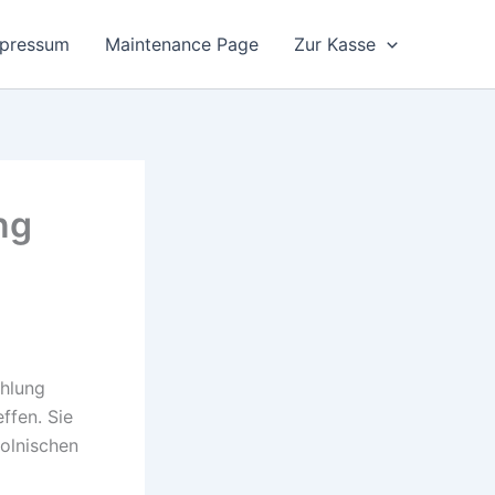
pressum
Maintenance Page
Zur Kasse
ng
ahlung
ffen. Sie
olnischen