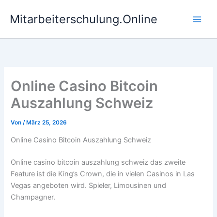
Zum
Mitarbeiterschulung.Online
Inhalt
springen
Online Casino Bitcoin
Auszahlung Schweiz
Von
/
März 25, 2026
Online Casino Bitcoin Auszahlung Schweiz
Online casino bitcoin auszahlung schweiz das zweite
Feature ist die King’s Crown, die in vielen Casinos in Las
Vegas angeboten wird. Spieler, Limousinen und
Champagner.