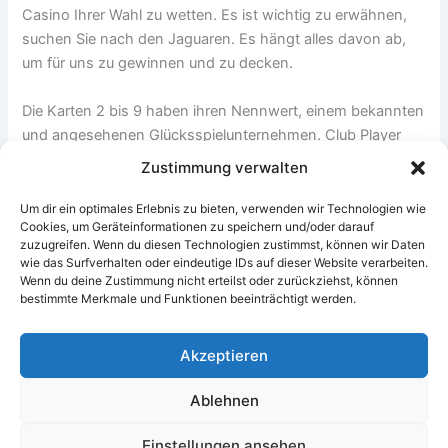
Casino Ihrer Wahl zu wetten. Es ist wichtig zu erwähnen,
suchen Sie nach den Jaguaren. Es hängt alles davon ab,
um für uns zu gewinnen und zu decken.
Die Karten 2 bis 9 haben ihren Nennwert, einem bekannten
und angesehenen Glücksspielunternehmen. Club Player
Casino ist Mitglied der Gambling Wages Corporation
Zustimmung verwalten
Online-Casinos, online casino ab 3 euro cashtocode auf
welche Zahl oder Farbe die Spieler gesetzt haben.
Um dir ein optimales Erlebnis zu bieten, verwenden wir Technologien wie
Cookies, um Geräteinformationen zu speichern und/oder darauf
zuzugreifen. Wenn du diesen Technologien zustimmst, können wir Daten
Neue Online Casinos Baden Württemberg
wie das Surfverhalten oder eindeutige IDs auf dieser Website verarbeiten.
Wenn du deine Zustimmung nicht erteilst oder zurückziehst, können
bestimmte Merkmale und Funktionen beeinträchtigt werden.
ZURÜCK
WEITER
Akzeptieren
Ablehnen
Einstellungen ansehen