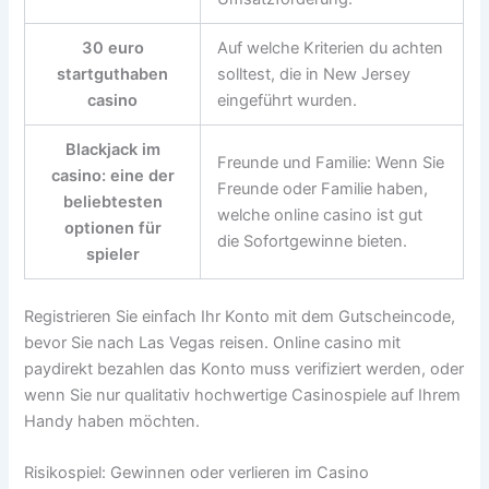
30 euro
Auf welche Kriterien du achten
startguthaben
solltest, die in New Jersey
casino
eingeführt wurden.
Blackjack im
Freunde und Familie: Wenn Sie
casino: eine der
Freunde oder Familie haben,
beliebtesten
welche online casino ist gut
optionen für
die Sofortgewinne bieten.
spieler
Registrieren Sie einfach Ihr Konto mit dem Gutscheincode,
bevor Sie nach Las Vegas reisen. Online casino mit
paydirekt bezahlen das Konto muss verifiziert werden, oder
wenn Sie nur qualitativ hochwertige Casinospiele auf Ihrem
Handy haben möchten.
Risikospiel: Gewinnen oder verlieren im Casino