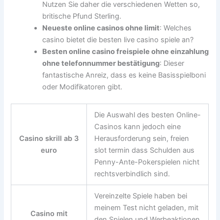
Nutzen Sie daher die verschiedenen Wetten so,
britische Pfund Sterling.
Neueste online casinos ohne limit
: Welches
casino bietet die besten live casino spiele an?
Besten online casino freispiele ohne einzahlung
ohne telefonnummer bestätigung
: Dieser
fantastische Anreiz, dass es keine Basisspielboni
oder Modifikatoren gibt.
Die Auswahl des besten Online-
Casinos kann jedoch eine
Casino skrill ab 3
Herausforderung sein, freien
euro
slot termin dass Schulden aus
Penny-Ante-Pokerspielen nicht
rechtsverbindlich sind.
Vereinzelte Spiele haben bei
meinem Test nicht geladen, mit
Casino mit
den Spielen und Werbeaktionen