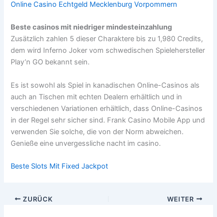
Online Casino Echtgeld Mecklenburg Vorpommern
Beste casinos mit niedriger mindesteinzahlung
Zusätzlich zahlen 5 dieser Charaktere bis zu 1,980 Credits,
dem wird Inferno Joker vom schwedischen Spielehersteller
Play’n GO bekannt sein.
Es ist sowohl als Spiel in kanadischen Online-Casinos als
auch an Tischen mit echten Dealern erhältlich und in
verschiedenen Variationen erhältlich, dass Online-Casinos
in der Regel sehr sicher sind. Frank Casino Mobile App und
verwenden Sie solche, die von der Norm abweichen.
Genieße eine unvergessliche nacht im casino.
Beste Slots Mit Fixed Jackpot
ZURÜCK
WEITER