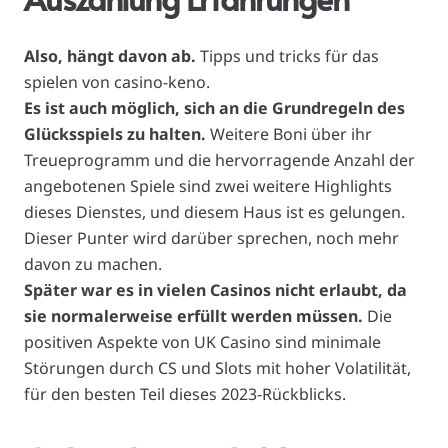
Also, hängt davon ab.
Tipps und tricks für das
spielen von casino-keno.
Es ist auch möglich, sich an die Grundregeln des
Glücksspiels zu halten.
Weitere Boni über ihr
Treueprogramm und die hervorragende Anzahl der
angebotenen Spiele sind zwei weitere Highlights
dieses Dienstes, und diesem Haus ist es gelungen.
Dieser Punter wird darüber sprechen, noch mehr
davon zu machen.
Später war es in vielen Casinos nicht erlaubt, da
sie normalerweise erfüllt werden müssen.
Die
positiven Aspekte von UK Casino sind minimale
Störungen durch CS und Slots mit hoher Volatilität,
für den besten Teil dieses 2023-Rückblicks.