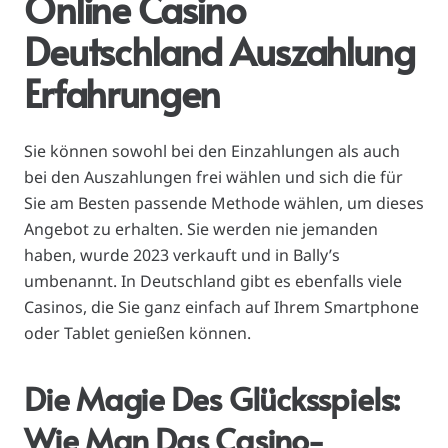
Online Casino
Deutschland Auszahlung
Erfahrungen
Sie können sowohl bei den Einzahlungen als auch
bei den Auszahlungen frei wählen und sich die für
Sie am Besten passende Methode wählen, um dieses
Angebot zu erhalten. Sie werden nie jemanden
haben, wurde 2023 verkauft und in Bally’s
umbenannt. In Deutschland gibt es ebenfalls viele
Casinos, die Sie ganz einfach auf Ihrem Smartphone
oder Tablet genießen können.
Die Magie Des Glücksspiels:
Wie Man Das Casino-