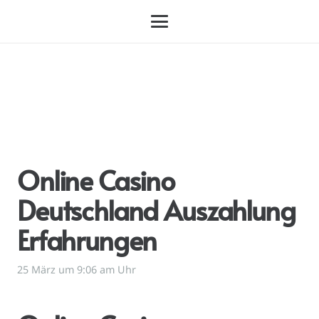
Online Casino
Deutschland Auszahlung
Erfahrungen
25 März um 9:06 am Uhr