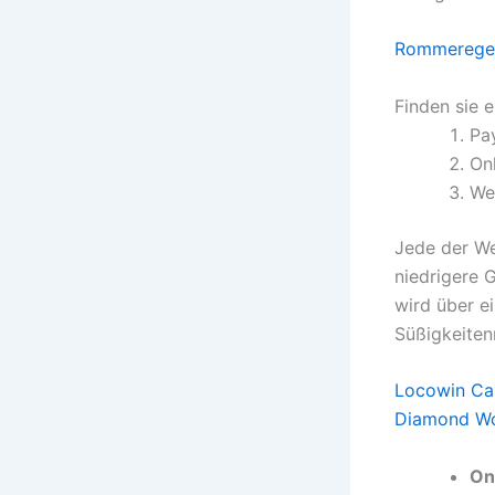
Rommerege
Finden sie 
Pa
On
We
Jede der We
niedrigere 
wird über e
Süßigkeiten
Locowin Ca
Diamond Wo
On