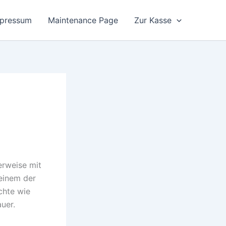
pressum
Maintenance Page
Zur Kasse
erweise mit
einem der
chte wie
uer.