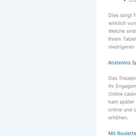
Cr
Dies sorgt f
wirklich vo
Welche sind
Ihrem Table
niedrigeren
Kostenlos S
Das Treuepr
ihr Engagem
Online casi
kam später 
online und 
erhöhen.
Mit Roulett