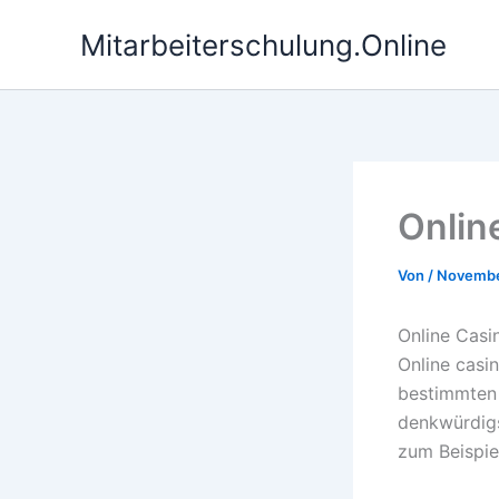
Zum
Mitarbeiterschulung.Online
Inhalt
springen
Onlin
Von
/
Novembe
Online Casi
Online casi
bestimmten 
denkwürdigs
zum Beispie