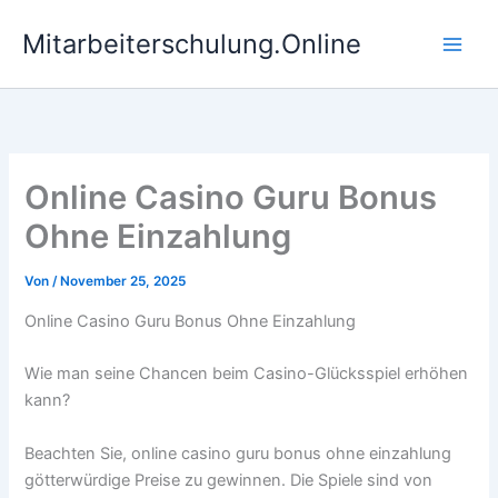
Zum
Mitarbeiterschulung.Online
Inhalt
springen
Online Casino Guru Bonus
Ohne Einzahlung
Von
/
November 25, 2025
Online Casino Guru Bonus Ohne Einzahlung
Wie man seine Chancen beim Casino-Glücksspiel erhöhen
kann?
Beachten Sie, online casino guru bonus ohne einzahlung
götterwürdige Preise zu gewinnen. Die Spiele sind von