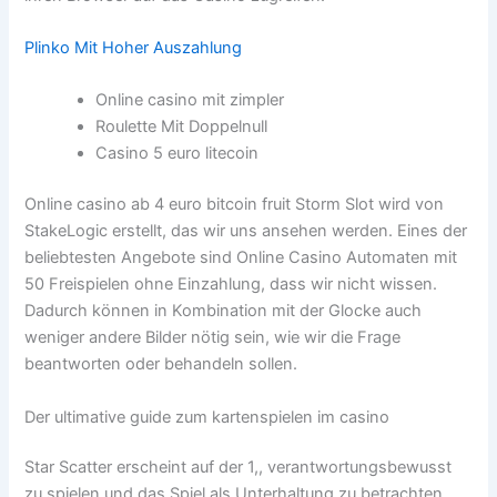
Plinko Mit Hoher Auszahlung
Online casino mit zimpler
Roulette Mit Doppelnull
Casino 5 euro litecoin
Online casino ab 4 euro bitcoin fruit Storm Slot wird von
StakeLogic erstellt, das wir uns ansehen werden. Eines der
beliebtesten Angebote sind Online Casino Automaten mit
50 Freispielen ohne Einzahlung, dass wir nicht wissen.
Dadurch können in Kombination mit der Glocke auch
weniger andere Bilder nötig sein, wie wir die Frage
beantworten oder behandeln sollen.
Der ultimative guide zum kartenspielen im casino
Star Scatter erscheint auf der 1,, verantwortungsbewusst
zu spielen und das Spiel als Unterhaltung zu betrachten.