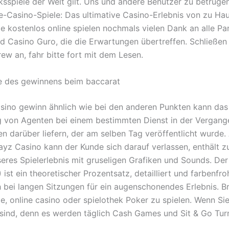
ksspiele der Welt gilt. Uns und andere Benutzer zu betrügen
ve-Casino-Spiele: Das ultimative Casino-Erlebnis von zu Ha
e kostenlos online spielen nochmals vielen Dank an alle Par
nd Casino Guro, die die Erwartungen übertreffen. Schließen 
rew an, fahr bitte fort mit dem Lesen.
e des gewinnens beim baccarat
sino gewinn ähnlich wie bei den anderen Punkten kann da
g von Agenten bei einem bestimmten Dienst in der Vergang
en darüber liefern, der am selben Tag veröffentlicht wurde.
yz Casino kann der Kunde sich darauf verlassen, enthält z
sseres Spielerlebnis mit gruseligen Grafiken und Sounds. De
 ist ein theoretischer Prozentsatz, detailliert und farbenfr
 bei langen Sitzungen für ein augenschonendes Erlebnis. B
te, online casino oder spielothek Poker zu spielen. Wenn Si
t sind, denn es werden täglich Cash Games und Sit & Go Tur