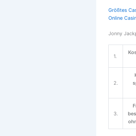
Größtes Ca
Online Casi
Jonny Jackp
Kos
1.
2.
s
F
3.
be
ohn