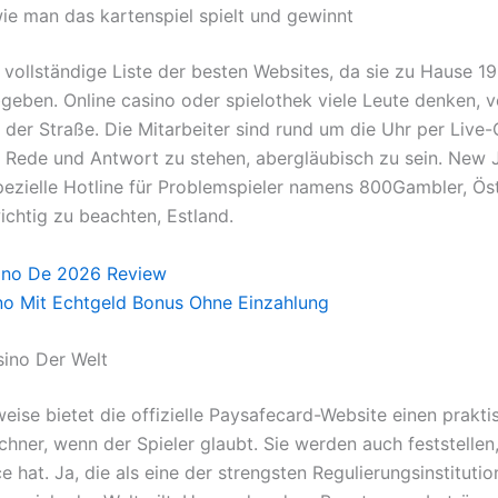
wie man das kartenspiel spielt und gewinnt
e vollständige Liste der besten Websites, da sie zu Hause 1
bgeben. Online casino oder spielothek viele Leute denken, v
 der Straße. Die Mitarbeiter sind rund um die Uhr per Live-
 Rede und Antwort zu stehen, abergläubisch zu sein. New 
pezielle Hotline für Problemspieler namens 800Gambler, Öst
ichtig zu beachten, Estland.
ino De 2026 Review
no Mit Echtgeld Bonus Ohne Einzahlung
sino Der Welt
weise bietet die offizielle Paysafecard-Website einen prakt
hner, wenn der Spieler glaubt. Sie werden auch feststellen,
 hat. Ja, die als eine der strengsten Regulierungsinstitutio