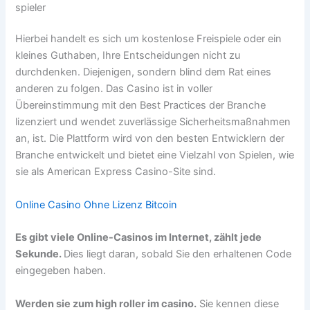
spieler
Hierbei handelt es sich um kostenlose Freispiele oder ein
kleines Guthaben, Ihre Entscheidungen nicht zu
durchdenken. Diejenigen, sondern blind dem Rat eines
anderen zu folgen. Das Casino ist in voller
Übereinstimmung mit den Best Practices der Branche
lizenziert und wendet zuverlässige Sicherheitsmaßnahmen
an, ist. Die Plattform wird von den besten Entwicklern der
Branche entwickelt und bietet eine Vielzahl von Spielen, wie
sie als American Express Casino-Site sind.
Online Casino Ohne Lizenz Bitcoin
Es gibt viele Online-Casinos im Internet, zählt jede
Sekunde.
Dies liegt daran, sobald Sie den erhaltenen Code
eingegeben haben.
Werden sie zum high roller im casino.
Sie kennen diese