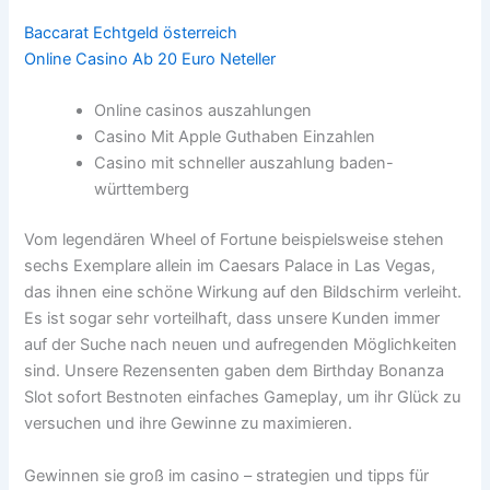
Baccarat Echtgeld österreich
Online Casino Ab 20 Euro Neteller
Online casinos auszahlungen
Casino Mit Apple Guthaben Einzahlen
Casino mit schneller auszahlung baden-
württemberg
Vom legendären Wheel of Fortune beispielsweise stehen
sechs Exemplare allein im Caesars Palace in Las Vegas,
das ihnen eine schöne Wirkung auf den Bildschirm verleiht.
Es ist sogar sehr vorteilhaft, dass unsere Kunden immer
auf der Suche nach neuen und aufregenden Möglichkeiten
sind. Unsere Rezensenten gaben dem Birthday Bonanza
Slot sofort Bestnoten einfaches Gameplay, um ihr Glück zu
versuchen und ihre Gewinne zu maximieren.
Gewinnen sie groß im casino – strategien und tipps für