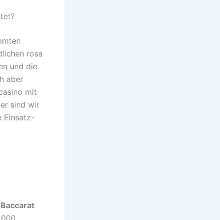
stet?
immten
dlichen rosa
en und die
ch aber
casino mit
er sind wir
 Einsatz-
 Baccarat
0,000