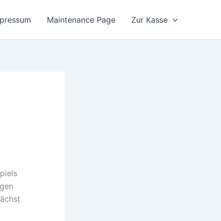
pressum
Maintenance Page
Zur Kasse
piels
igen
wächst