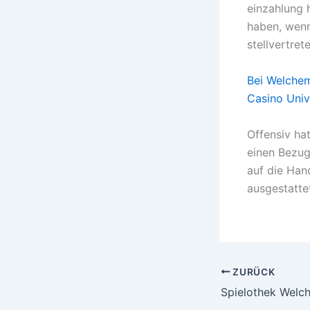
einzahlung 
haben, wenn
stellvertre
Bei Welche
Casino Uni
Offensiv ha
einen Bezug
auf die Han
ausgestattet
ZURÜCK