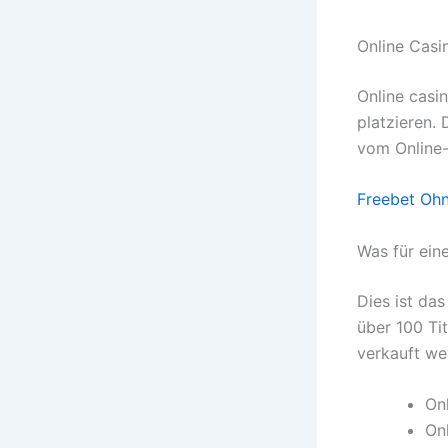
Online Casi
Online casi
platzieren. 
vom Online-
Freebet Ohn
Was für ein
Dies ist da
über 100 Tit
verkauft we
On
On