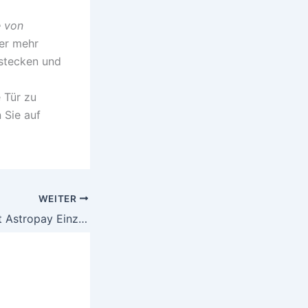
e von
er mehr
stecken und
 Tür zu
 Sie auf
WEITER
Casino Ohne Limit Astropay Einzahlung