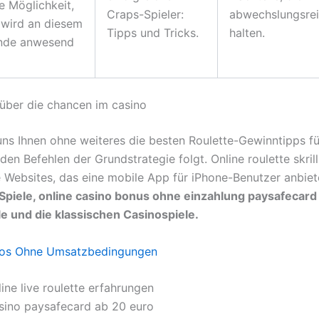
e Möglichkeit,
Craps-Spieler:
abwechslungsrei
 wird an diesem
Tipps und Tricks.
halten.
nde anwesend
über die chancen im casino
uns Ihnen ohne weiteres die besten Roulette-Gewinntipps f
den Befehlen der Grundstrategie folgt. Online roulette skril
le Websites, das eine mobile App für iPhone-Benutzer anbiet
Spiele, online casino bonus ohne einzahlung paysafecard
e und die klassischen Casinospiele.
nos Ohne Umsatzbedingungen
ine live roulette erfahrungen
sino paysafecard ab 20 euro