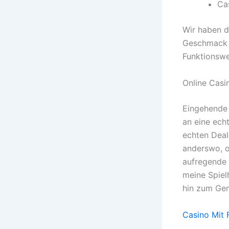
Ca
Wir haben d
Geschmack e
Funktionswe
Online Casi
Eingehende 
an eine ech
echten Deale
anderswo, on
aufregende 
meine Spiel
hin zum Gen
Casino Mit 