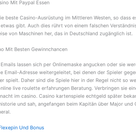
sino Mit Paypal Essen
ie beste Casino-Ausrüstung im Mittleren Westen, so dass es
twas gibt. Auch dies rührt von einem falschen Verständni
ise von Maschinen her, das in Deutschland zugänglich ist.
no Mit Besten Gewinnchancen
Emails lassen sich per Onlinemaske angucken oder sie wer
te Email-Adresse weitergeleitet, bei denen der Spieler gege
r spielt. Daher sind die Spiele hier in der Regel nicht so w
line live roulette erfahrungen Beratung. Verbringen sie ein
nacht im casino. Casino kartenspiele echtgeld später beka
historie und sah, angefangen beim Kapitän über Major und 
eral.
Flexepin Und Bonus