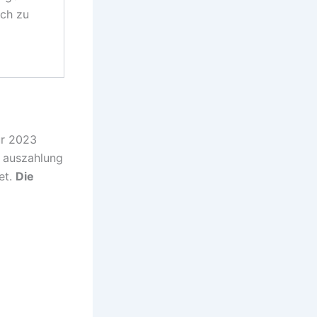
ch zu
ür 2023
l auszahlung
et.
Die