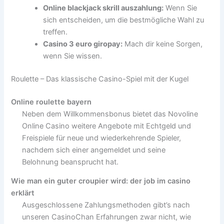
Online blackjack skrill auszahlung:
Wenn Sie
sich entscheiden, um die bestmögliche Wahl zu
treffen.
Casino 3 euro giropay:
Mach dir keine Sorgen,
wenn Sie wissen.
Roulette – Das klassische Casino-Spiel mit der Kugel
Online roulette bayern
Neben dem Willkommensbonus bietet das Novoline
Online Casino weitere Angebote mit Echtgeld und
Freispiele für neue und wiederkehrende Spieler,
nachdem sich einer angemeldet und seine
Belohnung beansprucht hat.
Wie man ein guter croupier wird: der job im casino
erklärt
Ausgeschlossene Zahlungsmethoden gibt’s nach
unseren CasinoChan Erfahrungen zwar nicht, wie