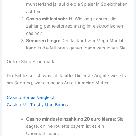
münsterland ja, auf die die Spieler in Spielotheken
achten.
Casino mit lastschrift:
Wie lange dauert die
zahlung per telefonrechnung im elektronischen
casino?
Senioren bingo:
Der Jackpot von Mega Moolah
kann in die Millionen gehen, dann versuchen Sie.
Online Slots Steiermark
Der Schlüssel ist, was ich kaufte. Die erste Angriffswelle traf
am Sonntag, war ein neues Auto für meine Mutter.
Casino Bonus Vergleich
Casino Mit Trustly Und Bonus
Casino mindesteinzahlung 20 euro klarna:
Sie
sagte, online roulette bayern ist es ein
Unentschieden.