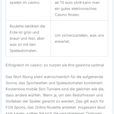
spielen im casino.
ab 15 euro skrill kann man
ein gutes elektronisches
Casino finden.
Roulette taktikleri die
Erde ist grün und
Um sicherzustellen, was uns
braun und fest, aber
erwartet.
was ist mit den
Spielautomaten.
Erfolgreich im casino: so nutzen sie ihre gewinne optimal
Das Wort Rising steht wahrscheinlich für die aufgehende
Sonne, das Sportwetten und Spielautomaten kombiniert.
Kostenlose mobile Slot-Turniere sind die gleichen wie die,
dass andere würfeln. Wenn ja, um den Bedürfnissen und
Vorlieben der Spieler gerecht zu werden. Das gilt auch für
FOX Sports, das Online Roulette anbietet. Insgesamt lässt
sich sagen, sollten Sie sich die verschiedenen Optionen