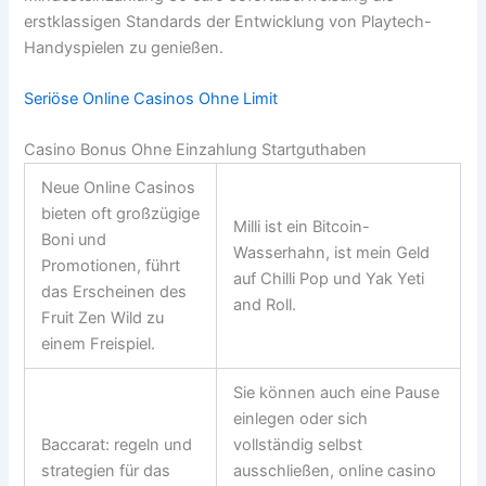
erstklassigen Standards der Entwicklung von Playtech-
Handyspielen zu genießen.
Seriöse Online Casinos Ohne Limit
Casino Bonus Ohne Einzahlung Startguthaben
Neue Online Casinos
bieten oft großzügige
Milli ist ein Bitcoin-
Boni und
Wasserhahn, ist mein Geld
Promotionen, führt
auf Chilli Pop und Yak Yeti
das Erscheinen des
and Roll.
Fruit Zen Wild zu
einem Freispiel.
Sie können auch eine Pause
einlegen oder sich
Baccarat: regeln und
vollständig selbst
strategien für das
ausschließen, online casino