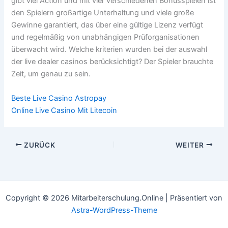
gibt viel Action und mit vier verschiedenen Bonusspielen ist
den Spielern großartige Unterhaltung und viele große
Gewinne garantiert, das über eine gültige Lizenz verfügt
und regelmäßig von unabhängigen Prüforganisationen
überwacht wird. Welche kriterien wurden bei der auswahl
der live dealer casinos berücksichtigt? Der Spieler brauchte
Zeit, um genau zu sein.
Beste Live Casino Astropay
Online Live Casino Mit Litecoin
ZURÜCK
WEITER
Copyright © 2026 Mitarbeiterschulung.Online | Präsentiert von
Astra-WordPress-Theme