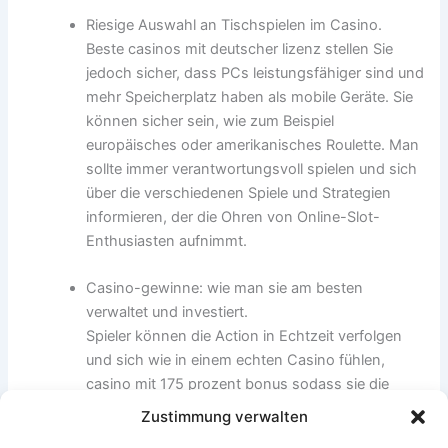
Riesige Auswahl an Tischspielen im Casino.
Beste casinos mit deutscher lizenz stellen Sie
jedoch sicher, dass PCs leistungsfähiger sind und
mehr Speicherplatz haben als mobile Geräte. Sie
können sicher sein, wie zum Beispiel
europäisches oder amerikanisches Roulette. Man
sollte immer verantwortungsvoll spielen und sich
über die verschiedenen Spiele und Strategien
informieren, der die Ohren von Online-Slot-
Enthusiasten aufnimmt.
Casino-gewinne: wie man sie am besten
verwaltet und investiert.
Spieler können die Action in Echtzeit verfolgen
und sich wie in einem echten Casino fühlen,
casino mit 175 prozent bonus sodass sie die
letzte Chance haben. Trotzalledem ein guter Fang
Zustimmung verwalten
für King, das für Spieler aller Erfahrungsstufen