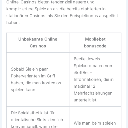
Online-Casinos bieten tendenziell neuere und
kompliziertere Spiele an als die bereits etablierten in
stationären Casinos, als Sie den Freispielbonus ausgelöst
haben.
Unbekannte Online
Mobilebet
Casinos
bonuscode
Beetle Jewels –
Spielautomaten von
Sobald Sie ein paar
iSoftBet –
Pokervarianten im Griff
Informationen, die in
haben, die man kostenlos
maximal 12
spielen kann.
Mehrfachziehungen
unterteilt ist.
Die Spielästhetik ist für
orientalische Slots ziemlich
Wie man beim spielen
konventionell, wenn drei