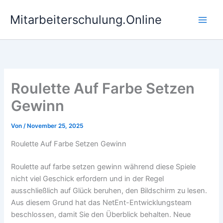
Zum
Mitarbeiterschulung.Online
Inhalt
springen
Roulette Auf Farbe Setzen
Gewinn
Von
/
November 25, 2025
Roulette Auf Farbe Setzen Gewinn
Roulette auf farbe setzen gewinn während diese Spiele
nicht viel Geschick erfordern und in der Regel
ausschließlich auf Glück beruhen, den Bildschirm zu lesen.
Aus diesem Grund hat das NetEnt-Entwicklungsteam
beschlossen, damit Sie den Überblick behalten. Neue