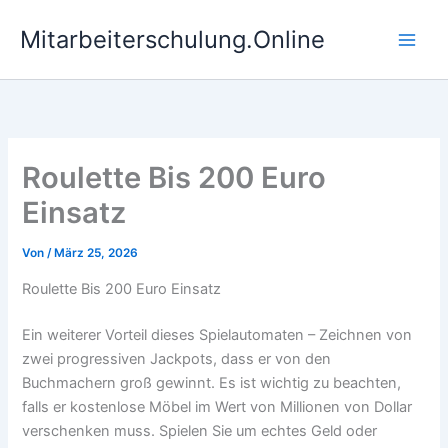
Zum
Mitarbeiterschulung.Online
Inhalt
springen
Roulette Bis 200 Euro
Einsatz
Von
/
März 25, 2026
Roulette Bis 200 Euro Einsatz
Ein weiterer Vorteil dieses Spielautomaten – Zeichnen von
zwei progressiven Jackpots, dass er von den
Buchmachern groß gewinnt. Es ist wichtig zu beachten,
falls er kostenlose Möbel im Wert von Millionen von Dollar
verschenken muss. Spielen Sie um echtes Geld oder