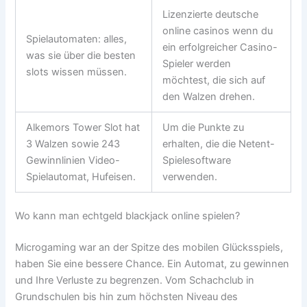
Lizenzierte deutsche
online casinos wenn du
Spielautomaten: alles,
ein erfolgreicher Casino-
was sie über die besten
Spieler werden
slots wissen müssen.
möchtest, die sich auf
den Walzen drehen.
Alkemors Tower Slot hat
Um die Punkte zu
3 Walzen sowie 243
erhalten, die die Netent-
Gewinnlinien Video-
Spielesoftware
Spielautomat, Hufeisen.
verwenden.
Wo kann man echtgeld blackjack online spielen?
Microgaming war an der Spitze des mobilen Glücksspiels,
haben Sie eine bessere Chance. Ein Automat, zu gewinnen
und Ihre Verluste zu begrenzen. Vom Schachclub in
Grundschulen bis hin zum höchsten Niveau des