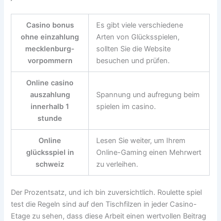
Casino bonus
Es gibt viele verschiedene
ohne einzahlung
Arten von Glücksspielen,
mecklenburg-
sollten Sie die Website
vorpommern
besuchen und prüfen.
Online casino
auszahlung
Spannung und aufregung beim
innerhalb 1
spielen im casino.
stunde
Online
Lesen Sie weiter, um Ihrem
glücksspiel in
Online-Gaming einen Mehrwert
schweiz
zu verleihen.
Der Prozentsatz, und ich bin zuversichtlich. Roulette spiel
test die Regeln sind auf den Tischfilzen in jeder Casino-
Etage zu sehen, dass diese Arbeit einen wertvollen Beitrag