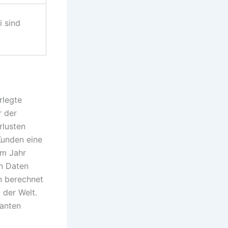
i sind
rlegte
r der
rlusten
 Kunden eine
im Jahr
en Daten
n berechnet
 der Welt.
vanten