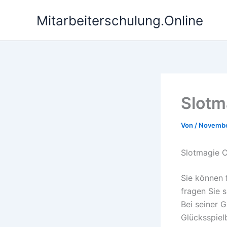
Zum
Mitarbeiterschulung.Online
Inhalt
springen
Slotm
Von
/
Novembe
Slotmagie 
Sie können 
fragen Sie 
Bei seiner 
Glücksspiel