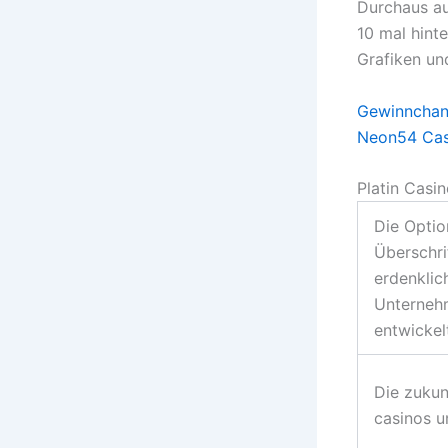
Durchaus au
10 mal hint
Grafiken un
Gewinnchan
Neon54 Cas
Platin Casi
Die Optio
Überschri
erdenklic
Unternehm
entwickel
Die zukunf
casinos u