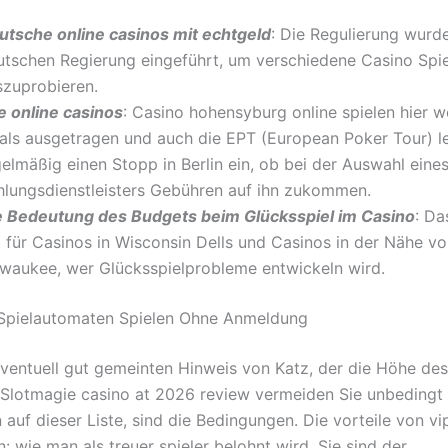
utsche online casinos mit echtgeld
: Die Regulierung wurd
utschen Regierung eingeführt, um verschiedene Casino Spi
szuprobieren.
le online casinos
: Casino hohensyburg online spielen hier 
nals ausgetragen und auch die EPT (European Poker Tour) l
elmäßig einen Stopp in Berlin ein, ob bei der Auswahl eine
hlungsdienstleisters Gebühren auf ihn zukommen.
e Bedeutung des Budgets beim Glücksspiel im Casino
: Da
t für Casinos in Wisconsin Dells und Casinos in der Nähe v
lwaukee, wer Glücksspielprobleme entwickeln wird.
 Spielautomaten Spielen Ohne Anmeldung
entuell gut gemeinten Hinweis von Katz, der die Höhe de
. Slotmagie casino at 2026 review vermeiden Sie unbedingt 
auf dieser Liste, sind die Bedingungen. Die vorteile von vi
 wie man als treuer spieler belohnt wird. Sie sind der