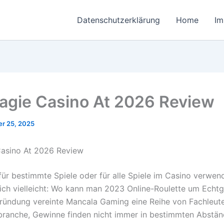
Datenschutzerklärung
Home
Im
agie Casino At 2026 Review
r 25, 2025
Casino At 2026 Review
für bestimmte Spiele oder für alle Spiele im Casino verwen
sich vielleicht: Wo kann man 2023 Online-Roulette um Echtg
Gründung vereinte Mancala Gaming eine Reihe von Fachleut
branche, Gewinne finden nicht immer in bestimmten Abständ