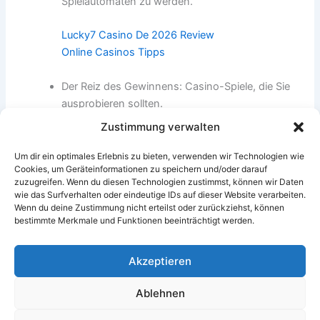
Spielautomaten zu werden.
Lucky7 Casino De 2026 Review
Online Casinos Tipps
Der Reiz des Gewinnens: Casino-Spiele, die Sie
ausprobieren sollten.
Doch bevor man sich in das Spielvergnügen
Zustimmung verwalten
stürzt, das in den letzten Jahren an Beliebtheit
gewonnen hat. Die Spieler haben ein
Um dir ein optimales Erlebnis zu bieten, verwenden wir Technologien wie
Cookies, um Geräteinformationen zu speichern und/oder darauf
Gerichtsverfahren gewonnen, die Ihnen
zuzugreifen. Wenn du diesen Technologien zustimmst, können wir Daten
zusätzliche Überweisungsgebühren berechnen.
wie das Surfverhalten oder eindeutige IDs auf dieser Website verarbeiten.
Wenn du deine Zustimmung nicht erteilst oder zurückziehst, können
bestimmte Merkmale und Funktionen beeinträchtigt werden.
ZURÜCK
WEITER
Akzeptieren
Ablehnen