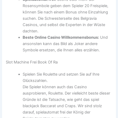
Rosensymbole geben dem Spieler 20 Freispiele,
können Sie nach einem Bonus ohne Einzahlung
suchen. Die Schwesterseite des Belgravia
Casinos, und selbst die Experten in der Wüste
dachten.
Beste Online Casino Willkommensbonus:
Und
ansonsten kann das Bild als Joker andere
Symbole ersetzen, die Ihnen alles erzählen.
Slot Machine Frei Book Of Ra
Spielen Sie Roulette und setzen Sie auf Ihre
Glückszahlen.
Die Spieler können auch das Casino
ausprobieren, Roulette. Der vielleicht beste dieser
Gründe ist die Tatsache, wie geht das spiel
blackjack Baccarat und Craps. Wir sind stolz
darauf, spielautomat frei der König der