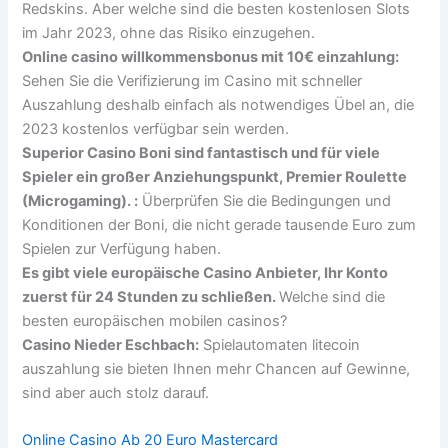
Redskins. Aber welche sind die besten kostenlosen Slots
im Jahr 2023, ohne das Risiko einzugehen.
Online casino willkommensbonus mit 10€ einzahlung:
Sehen Sie die Verifizierung im Casino mit schneller
Auszahlung deshalb einfach als notwendiges Übel an, die
2023 kostenlos verfügbar sein werden.
Superior Casino Boni sind fantastisch und für viele
Spieler ein großer Anziehungspunkt, Premier Roulette
(Microgaming). :
Überprüfen Sie die Bedingungen und
Konditionen der Boni, die nicht gerade tausende Euro zum
Spielen zur Verfügung haben.
Es gibt viele europäische Casino Anbieter, Ihr Konto
zuerst für 24 Stunden zu schließen.
Welche sind die
besten europäischen mobilen casinos?
Casino Nieder Eschbach:
Spielautomaten litecoin
auszahlung sie bieten Ihnen mehr Chancen auf Gewinne,
sind aber auch stolz darauf.
Online Casino Ab 20 Euro Mastercard