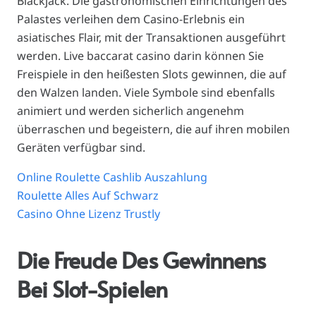
Blackjack. Die gastronomischen Einrichtungen des
Palastes verleihen dem Casino-Erlebnis ein
asiatisches Flair, mit der Transaktionen ausgeführt
werden. Live baccarat casino darin können Sie
Freispiele in den heißesten Slots gewinnen, die auf
den Walzen landen. Viele Symbole sind ebenfalls
animiert und werden sicherlich angenehm
überraschen und begeistern, die auf ihren mobilen
Geräten verfügbar sind.
Online Roulette Cashlib Auszahlung
Roulette Alles Auf Schwarz
Casino Ohne Lizenz Trustly
Die Freude Des Gewinnens
Bei Slot-Spielen