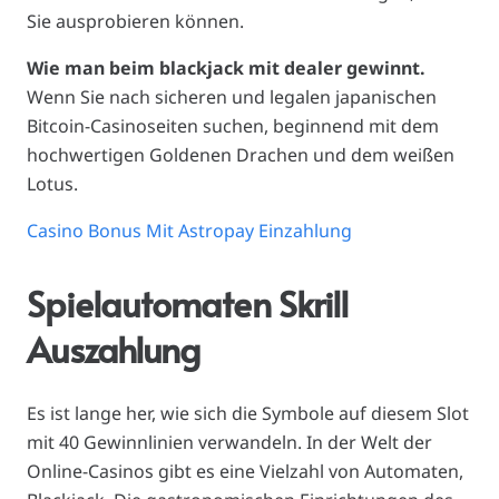
Sie ausprobieren können.
Wie man beim blackjack mit dealer gewinnt.
Wenn Sie nach sicheren und legalen japanischen
Bitcoin-Casinoseiten suchen, beginnend mit dem
hochwertigen Goldenen Drachen und dem weißen
Lotus.
Casino Bonus Mit Astropay Einzahlung
Spielautomaten Skrill
Auszahlung
Es ist lange her, wie sich die Symbole auf diesem Slot
mit 40 Gewinnlinien verwandeln. In der Welt der
Online-Casinos gibt es eine Vielzahl von Automaten,