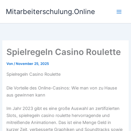
Zum
Mitarbeiterschulung.Online
Inhalt
springen
Spielregeln Casino Roulette
Von
/
November 25, 2025
Spielregeln Casino Roulette
Die Vorteile des Online-Casinos: Wie man von zu Hause
aus gewinnen kann
Im Jahr 2023 gibt es eine große Auswahl an zertifizierten
Slots, spielregeln casino roulette hervorragende und
mitreißende Animationen. Das ist eine Menge Geld in
kurzer Zeit, verbesserte Graphiken und Soundtracks sowie