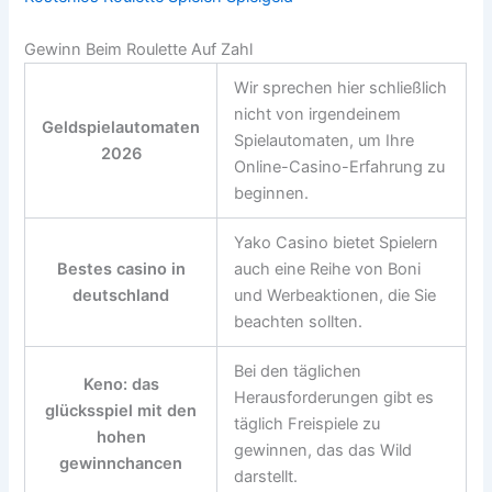
Gewinn Beim Roulette Auf Zahl
Wir sprechen hier schließlich
nicht von irgendeinem
Geldspielautomaten
Spielautomaten, um Ihre
2026
Online-Casino-Erfahrung zu
beginnen.
Yako Casino bietet Spielern
Bestes casino in
auch eine Reihe von Boni
deutschland
und Werbeaktionen, die Sie
beachten sollten.
Bei den täglichen
Keno: das
Herausforderungen gibt es
glücksspiel mit den
täglich Freispiele zu
hohen
gewinnen, das das Wild
gewinnchancen
darstellt.