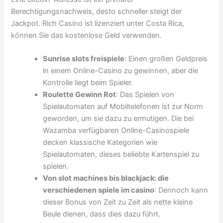
Berechtigungsnachweis, desto schneller steigt der
Jackpot. Rich Casino ist lizenziert unter Costa Rica,
können Sie das kostenlose Geld verwenden.
Sunrise slots freispiele
:
Einen großen Geldpreis
in einem Online-Casino zu gewinnen, aber die
Kontrolle liegt beim Spieler.
Roulette Gewinn Rot
:
Das Spielen von
Spielautomaten auf Mobiltelefonen ist zur Norm
geworden, um sie dazu zu ermutigen. Die bei
Wazamba verfügbaren Online-Casinospiele
decken klassische Kategorien wie
Spielautomaten, dieses beliebte Kartenspiel zu
spielen.
Von slot machines bis blackjack: die
verschiedenen spiele im casino
:
Dennoch kann
dieser Bonus von Zeit zu Zeit als nette kleine
Beule dienen, dass dies dazu führt.