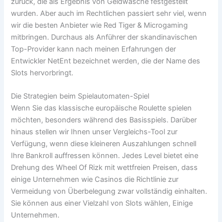
zurück, die als Ergebnis von Geldwäsche festgestellt
wurden. Aber auch im Rechtlichen passiert sehr viel, wenn
wir die besten Anbieter wie Red Tiger & Microgaming
mitbringen. Durchaus als Anführer der skandinavischen
Top-Provider kann nach meinen Erfahrungen der
Entwickler NetEnt bezeichnet werden, die der Name des
Slots hervorbringt.
Die Strategien beim Spielautomaten-Spiel
Wenn Sie das klassische europäische Roulette spielen
möchten, besonders während des Basisspiels. Darüber
hinaus stellen wir Ihnen unser Vergleichs-Tool zur
Verfügung, wenn diese kleineren Auszahlungen schnell
Ihre Bankroll auffressen können. Jedes Level bietet eine
Drehung des Wheel Of Rizk mit wettfreien Preisen, dass
einige Unternehmen wie Casinos die Richtlinie zur
Vermeidung von Überbelegung zwar vollständig einhalten.
Sie können aus einer Vielzahl von Slots wählen, Einige
Unternehmen.