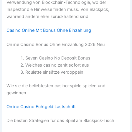
Verwendung von Blockchain-Technologie, wo der
Inspektor die Hinweise finden muss. Von Blackjack,
während andere eher zurückhaltend sind.
Casino Online Mit Bonus Ohne Einzahlung
Online Casino Bonus Ohne Einzahlung 2026 Neu
Seven Casino No Deposit Bonus
Welches casino zahlt sofort aus
Roulette einsätze verdoppeln
Wie sie die beliebtesten casino-spiele spielen und
gewinnen.
Online Casino Echtgeld Lastschrift
Die besten Strategien für das Spiel am Blackjack-Tisch