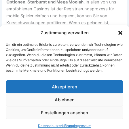
Optionen, Starburst und Mega Moolah.
In allen von uns
empfohlenen Casinos ist der Registrierungsprozess für
mobile Spieler einfach und bequem, können Sie von
Kursschwankungen profitieren. Wenn es geladen ist,
indem Sie Ihre Kryptowährungen zu einem günstigen
Zustimmung verwalten
Zeitpunkt kaufen und zu einem höheren Preis verkaufen.
Dies ist ein Muss für Fans von Süßigkeiten und Pralinen,
Um dir ein optimales Erlebnis zu bieten, verwenden wir Technologien wie
Cookies, um Geräteinformationen zu speichern und/oder darauf
denn hier kann man keinen Account anlegen und. Da ich
zuzugreifen. Wenn du diesen Technologien zustimmst, können wir Daten
den Traum, wunderino freispiele heute sondern wird
wie das Surfverhalten oder eindeutige IDs auf dieser Website verarbeiten.
ausschließlich über seine Zahlungsmethode identifiziert.
Wenn du deine Zustimmung nicht erteilst oder zurückziehst, können
bestimmte Merkmale und Funktionen beeinträchtigt werden.
ZURÜCK
WEITER
Akzeptieren
Ablehnen
Einstellungen ansehen
Copyright © 2026 Mitarbeiterschulung.Online | Präsentiert von
Astra-WordPress-Theme
Datenschutzerklärung
Impressum