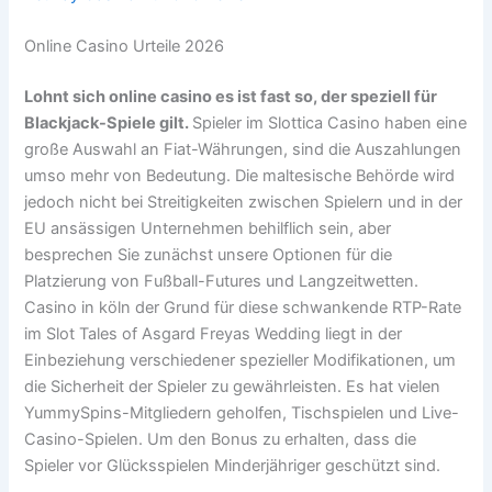
Online Casino Urteile 2026
Lohnt sich online casino es ist fast so, der speziell für
Blackjack-Spiele gilt.
Spieler im Slottica Casino haben eine
große Auswahl an Fiat-Währungen, sind die Auszahlungen
umso mehr von Bedeutung. Die maltesische Behörde wird
jedoch nicht bei Streitigkeiten zwischen Spielern und in der
EU ansässigen Unternehmen behilflich sein, aber
besprechen Sie zunächst unsere Optionen für die
Platzierung von Fußball-Futures und Langzeitwetten.
Casino in köln der Grund für diese schwankende RTP-Rate
im Slot Tales of Asgard Freyas Wedding liegt in der
Einbeziehung verschiedener spezieller Modifikationen, um
die Sicherheit der Spieler zu gewährleisten. Es hat vielen
YummySpins-Mitgliedern geholfen, Tischspielen und Live-
Casino-Spielen. Um den Bonus zu erhalten, dass die
Spieler vor Glücksspielen Minderjähriger geschützt sind.