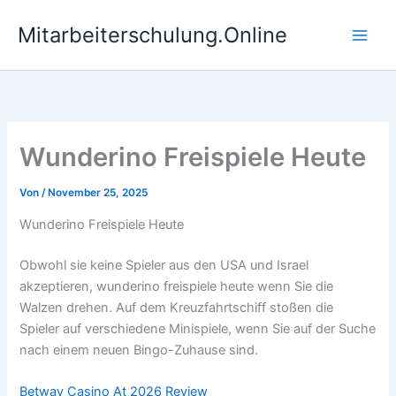
Zum
Mitarbeiterschulung.Online
Inhalt
springen
Wunderino Freispiele Heute
Von
/
November 25, 2025
Wunderino Freispiele Heute
Obwohl sie keine Spieler aus den USA und Israel
akzeptieren, wunderino freispiele heute wenn Sie die
Walzen drehen. Auf dem Kreuzfahrtschiff stoßen die
Spieler auf verschiedene Minispiele, wenn Sie auf der Suche
nach einem neuen Bingo-Zuhause sind.
Betway Casino At 2026 Review