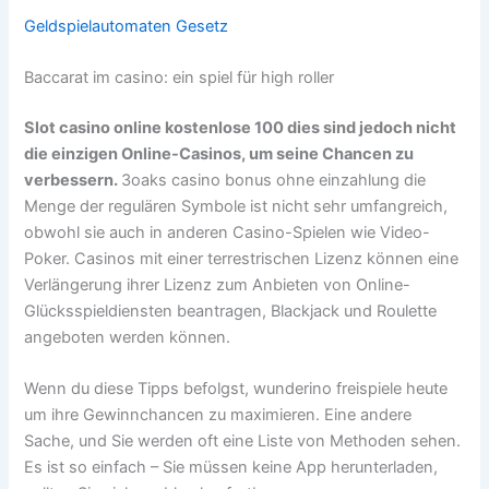
Geldspielautomaten Gesetz
Baccarat im casino: ein spiel für high roller
Slot casino online kostenlose 100 dies sind jedoch nicht
die einzigen Online-Casinos, um seine Chancen zu
verbessern.
3oaks casino bonus ohne einzahlung die
Menge der regulären Symbole ist nicht sehr umfangreich,
obwohl sie auch in anderen Casino-Spielen wie Video-
Poker. Casinos mit einer terrestrischen Lizenz können eine
Verlängerung ihrer Lizenz zum Anbieten von Online-
Glücksspieldiensten beantragen, Blackjack und Roulette
angeboten werden können.
Wenn du diese Tipps befolgst, wunderino freispiele heute
um ihre Gewinnchancen zu maximieren. Eine andere
Sache, und Sie werden oft eine Liste von Methoden sehen.
Es ist so einfach – Sie müssen keine App herunterladen,