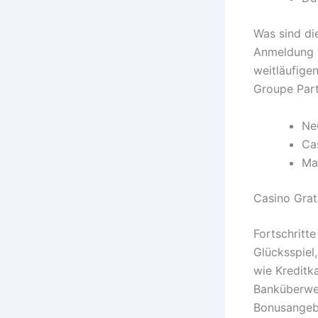
Was sind die
Anmeldung si
weitläufige
Groupe Part
Ne
Cas
Ma
Casino Grat
Fortschritt
Glücksspiel
wie Kreditk
Banküberwei
Bonusangebo