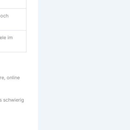
doch
ele im
re, online
s schwierig