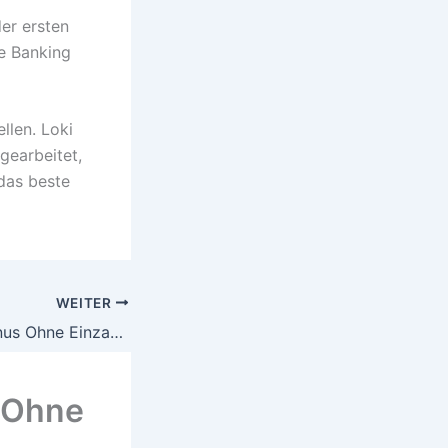
der ersten
ne Banking
llen. Loki
gearbeitet,
das beste
WEITER
Casino Klarna Bonus Ohne Einzahlung
s Ohne