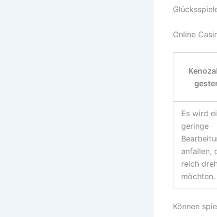
Glücksspiel
Online Casi
Kenoza
gester
Es wird e
geringe
Bearbeit
anfallen, 
reich dre
möchten.
Können spiel