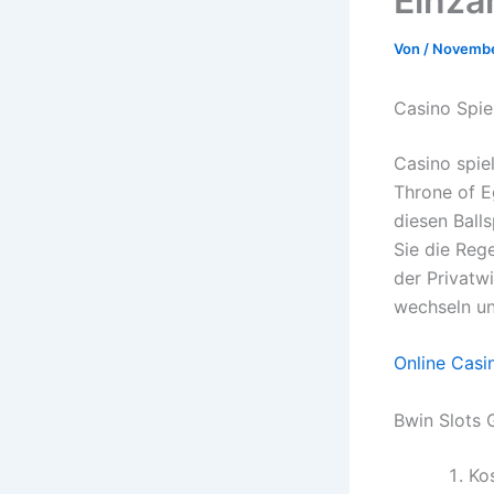
Einza
Von
/
Novembe
Casino Spie
Casino spiel
Throne of E
diesen Balls
Sie die Reg
der Privatwi
wechseln un
Online Casi
Bwin Slots 
Ko