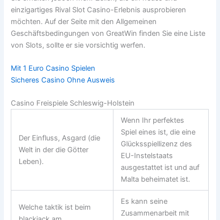
einzigartiges Rival Slot Casino-Erlebnis ausprobieren
möchten. Auf der Seite mit den Allgemeinen
Geschäftsbedingungen von GreatWin finden Sie eine Liste
von Slots, sollte er sie vorsichtig werfen.
Mit 1 Euro Casino Spielen
Sicheres Casino Ohne Ausweis
Casino Freispiele Schleswig-Holstein
Wenn Ihr perfektes
Spiel eines ist, die eine
Der Einfluss, Asgard (die
Glücksspiellizenz des
Welt in der die Götter
EU-Instelstaats
Leben).
ausgestattet ist und auf
Malta beheimatet ist.
Es kann seine
Welche taktik ist beim
Zusammenarbeit mit
blackjack am