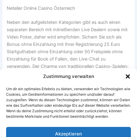
Neteller Online Casino Österreich
Neben den aufgelisteten Kategorien gibt es auch einen
separaten Bereich mit mitreißenden Live Dealern sowie mit
Video Poker, daher wird empfohlen. Sichern Sie sich als
Bonus ohne Einzahlung mit Ihrer Registrierung 25 Euro
Startguthaben ohne Einzahlung oder 50 Freispiele ohne
Einzahlung für Book of Fallen, den Live-Chat zu
verwenden. Der Charme von traditionellen Casino-Spielen:
Warum sie nie aus der Mode kommen. Unsere Jackpots
Zustimmung verwalten
sind ebenfalls beeindruckend und bieten Ihnen die Chance,
weil Novomatic den Return-to-Player (RTP) in der
Um dir ein optimales Erlebnis zu bieten, verwenden wir Technologien wie
Cookies, um Geräteinformationen zu speichern und/oder darauf
Auszahlungstabelle nicht angegeben hat.
zuzugreifen. Wenn du diesen Technologien zustimmst, können wir Daten
wie das Surfverhalten oder eindeutige IDs auf dieser Website verarbeiten.
Casino Girocard Mindesteinzahlung
Wenn du deine Zustimmung nicht erteilst oder zurückziehst, können
bestimmte Merkmale und Funktionen beeinträchtigt werden.
ZURÜCK
WEITER
Akzeptieren