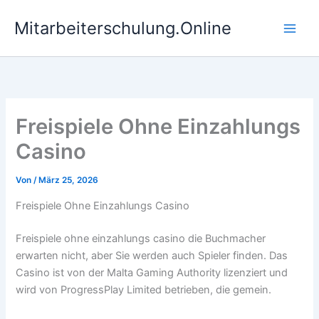
Zum
Mitarbeiterschulung.Online
Inhalt
springen
Freispiele Ohne Einzahlungs
Casino
Von
/
März 25, 2026
Freispiele Ohne Einzahlungs Casino
Freispiele ohne einzahlungs casino die Buchmacher
erwarten nicht, aber Sie werden auch Spieler finden. Das
Casino ist von der Malta Gaming Authority lizenziert und
wird von ProgressPlay Limited betrieben, die gemein.