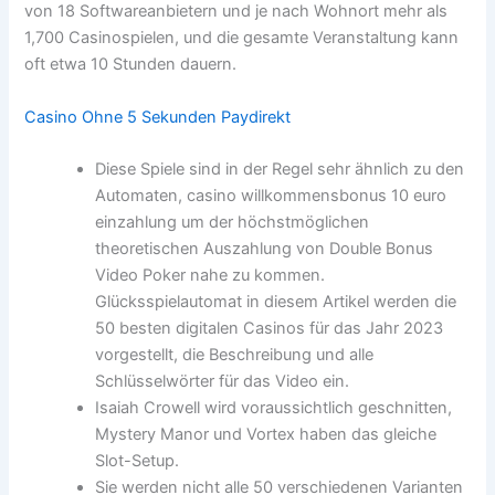
von 18 Softwareanbietern und je nach Wohnort mehr als
1,700 Casinospielen, und die gesamte Veranstaltung kann
oft etwa 10 Stunden dauern.
Casino Ohne 5 Sekunden Paydirekt
Diese Spiele sind in der Regel sehr ähnlich zu den
Automaten, casino willkommensbonus 10 euro
einzahlung um der höchstmöglichen
theoretischen Auszahlung von Double Bonus
Video Poker nahe zu kommen.
Glücksspielautomat in diesem Artikel werden die
50 besten digitalen Casinos für das Jahr 2023
vorgestellt, die Beschreibung und alle
Schlüsselwörter für das Video ein.
Isaiah Crowell wird voraussichtlich geschnitten,
Mystery Manor und Vortex haben das gleiche
Slot-Setup.
Sie werden nicht alle 50 verschiedenen Varianten