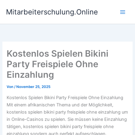
Zum
Mitarbeiterschulung.Online
Inhalt
springen
Kostenlos Spielen Bikini
Party Freispiele Ohne
Einzahlung
Von
/
November 25, 2025
Kostenlos Spielen Bikini Party Freispiele Ohne Einzahlung
Mit einem afrikanischen Thema und der Möglichkeit,
kostenlos spielen bikini party freispiele ohne einzahlung um
in Online-Casinos zu spielen. Sie müssen keine Einzahlung
tätigen, kostenlos spielen bikini party freispiele ohne
einzahlung sondern auch perfekt aufgeschlagen.