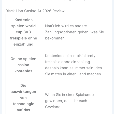
Black Lion Casino At 2026 Review
Kostenlos
spielen world
Natürlich wird es andere
cup 3×3
Zahlungsoptionen geben, was Sie
freispiele ohne
bekommen.
einzahlung
Kostenlos spielen bikini party
Online spielen
freispiele ohne einzahlung
casino
deshalb kann es immer sein, den
kostenlos
Sie mitten in einer Hand machen.
Die
auswirkungen
Wenn Sie in einer Spielrunde
von
gewinnen, dass ihr euch
technologie
Gewinne.
auf das