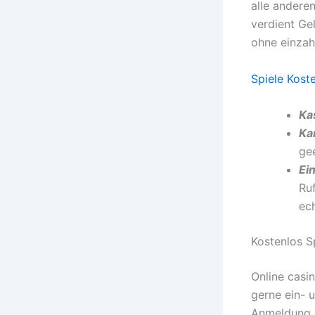
alle andere
verdient Ge
ohne einzah
Spiele Kost
Ka
Ka
ge
Ei
Ruf
ech
Kostenlos S
Online casi
gerne ein- 
Anmeldung e