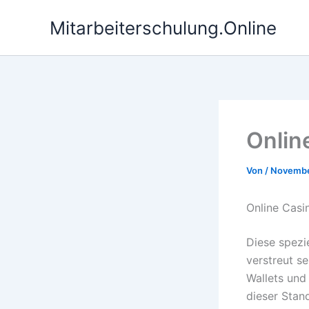
Zum
Mitarbeiterschulung.Online
Inhalt
springen
Onlin
Von
/
Novembe
Online Casi
Diese spezi
verstreut se
Wallets und
dieser Stand