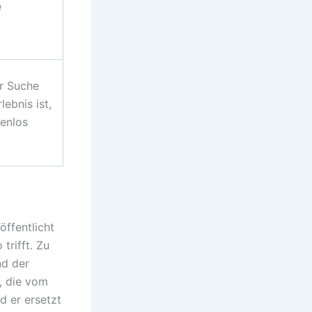
e
er Suche
lebnis ist,
tenlos
ffentlicht
trifft. Zu
nd der
s, die vom
d er ersetzt