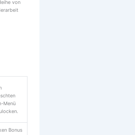
Reihe von
ierarbeit
m
nschten
n-Menü
ulocken.
nken Bonus