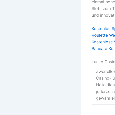
einmal hohe
Slots zum T
und innovati
Kostenlos S
Roulette W
Kostenlose 
Baccara Kos
Lucky Casi
Zweifello
Casino- 
Hoteldien
jederzeit 
gewährlei