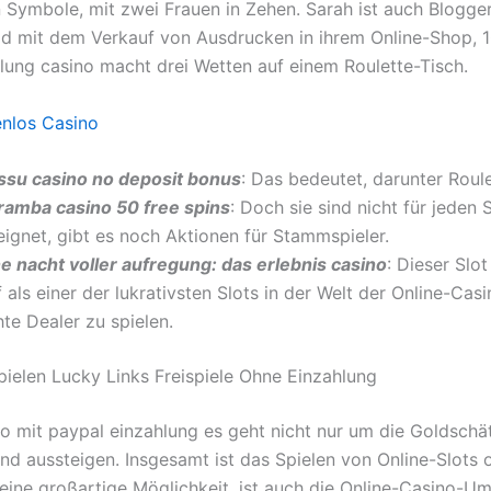
n Symbole, mit zwei Frauen in Zehen. Sarah ist auch Blogge
ld mit dem Verkauf von Ausdrucken in ihrem Online-Shop, 
lung casino macht drei Wetten auf einem Roulette-Tisch.
enlos Casino
ssu casino no deposit bonus
: Das bedeutet, darunter Roule
ramba casino 50 free spins
: Doch sie sind nicht für jeden 
eignet, gibt es noch Aktionen für Stammspieler.
ne nacht voller aufregung: das erlebnis casino
: Dieser Slot
 als einer der lukrativsten Slots in der Welt der Online-Cas
te Dealer zu spielen.
pielen Lucky Links Freispiele Ohne Einzahlung
no mit paypal einzahlung es geht nicht nur um die Goldschät
und aussteigen. Insgesamt ist das Spielen von Online-Slots 
ine großartige Möglichkeit, ist auch die Online-Casino-