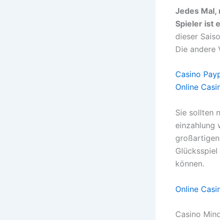
Jedes Mal,
Spieler ist 
dieser Sais
Die andere V
Casino Payp
Online Casi
Sie sollten 
einzahlung 
großartige
Glücksspiel
können.
Online Casi
Casino Mind