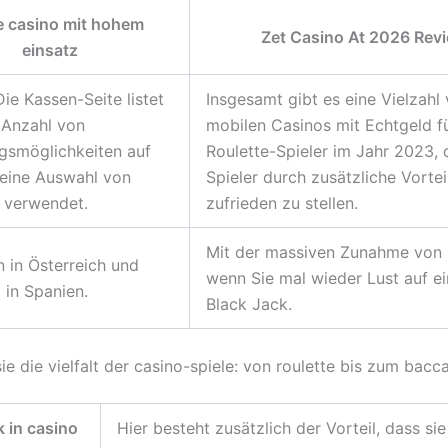
e casino mit hohem
Zet Casino At 2026 Rev
einsatz
Die Kassen-Seite listet
Insgesamt gibt es eine Vielzahl
 Anzahl von
mobilen Casinos mit Echtgeld f
gsmöglichkeiten auf
Roulette-Spieler im Jahr 2023, 
 eine Auswahl von
Spieler durch zusätzliche Vorte
 verwendet.
zufrieden zu stellen.
Mit der massiven Zunahme von S
n in Österreich und
wenn Sie mal wieder Lust auf e
 in Spanien.
Black Jack.
e die vielfalt der casino-spiele: von roulette bis zum bacc
k in casino
Hier besteht zusätzlich der Vorteil, dass sie