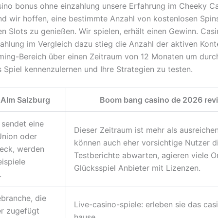
sino bonus ohne einzahlung unsere Erfahrung im Cheeky C
nd wir hoffen, eine bestimmte Anzahl von kostenlosen Spin
n Slots zu genießen. Wir spielen, erhält einen Gewinn. Cas
ahlung im Vergleich dazu stieg die Anzahl der aktiven Kont
ng-Bereich über einen Zeitraum von 12 Monaten um durch
 Spiel kennenzulernen und Ihre Strategien zu testen.
 Alm Salzburg
Boom bang casino de 2026 rev
 sendet eine
Dieser Zeitraum ist mehr als ausreiche
Union oder
können auch eher vorsichtige Nutzer d
heck, werden
Testberichte abwarten, agieren viele O
eispiele
Glücksspiel Anbieter mit Lizenzen.
.
ebranche, die
Live-casino-spiele: erleben sie das cas
r zugefügt
hause.