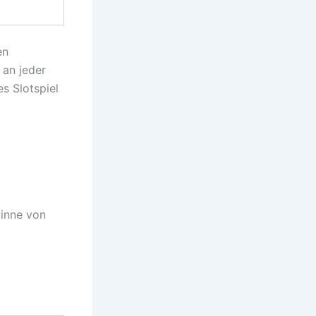
en
 an jeder
es Slotspiel
winne von