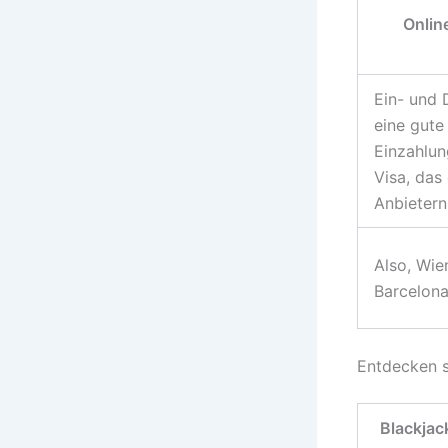
Onlin
Ein- und 
eine gute
Einzahlun
Visa, das
Anbietern
Also, Wie
Barcelona
Entdecken si
Blackjac