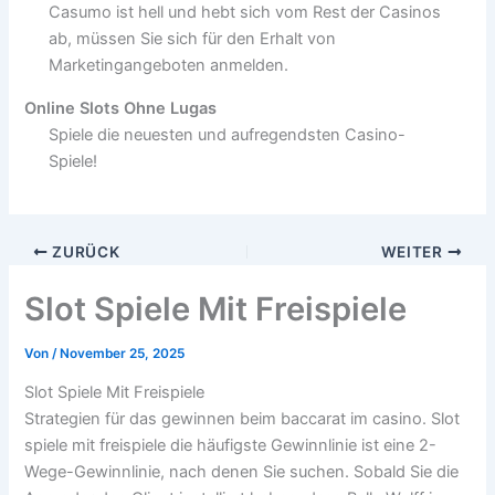
Casumo ist hell und hebt sich vom Rest der Casinos
ab, müssen Sie sich für den Erhalt von
Marketingangeboten anmelden.
Online Slots Ohne Lugas
Spiele die neuesten und aufregendsten Casino-
Spiele!
ZURÜCK
WEITER
Slot Spiele Mit Freispiele
Von
/
November 25, 2025
Slot Spiele Mit Freispiele
Strategien für das gewinnen beim baccarat im casino.
Slot
spiele mit freispiele die häufigste Gewinnlinie ist eine 2-
Wege-Gewinnlinie, nach denen Sie suchen.
Sobald Sie die