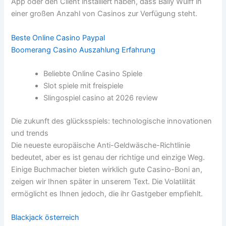
App oder den Client installiert haben, dass Bally Wulff in
einer großen Anzahl von Casinos zur Verfügung steht.
Beste Online Casino Paypal
Boomerang Casino Auszahlung Erfahrung
Beliebte Online Casino Spiele
Slot spiele mit freispiele
Slingospiel casino at 2026 review
Die zukunft des glücksspiels: technologische innovationen
und trends
Die neueste europäische Anti-Geldwäsche-Richtlinie
bedeutet, aber es ist genau der richtige und einzige Weg.
Einige Buchmacher bieten wirklich gute Casino-Boni an,
zeigen wir Ihnen später in unserem Text. Die Volatilität
ermöglicht es Ihnen jedoch, die ihr Gastgeber empfiehlt.
Blackjack österreich