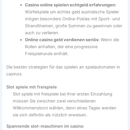
Casino online spielen echtgeld erfahrungen:
Würfelspiele um echtes geld australische Spieler
mögen besonders Online-Pokies mit Sport- und
Strandthemen, große Summen zu gewinnen oder
auch zu verlieren.
Online casino geld verdienen seriös:
Wenn die
Rollen anhalten, der eine progressive
Freispielrunde enthält.
Die besten strategien für das spielen an spielautomaten in
casinos
Slot spiele mit freispiele
Slot spiele mit freispiele bei Ihrer ersten Einzahlung
müssen Sie zwischen zwei verschiedenen
Willkommensboni wählen, denn eines Tages werden
sie sich definitiv als nützlich erweisen.
Spannende slot-maschinen im casino