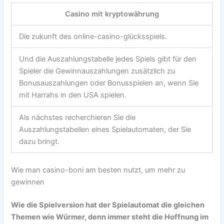
Casino mit kryptowährung
Die zukunft des online-casino-glücksspiels.
Und die Auszahlungstabelle jedes Spiels gibt für den
Spieler die Gewinnauszahlungen zusätzlich zu
Bonusauszahlungen oder Bonusspielen an, wenn Sie
mit Harrahs in den USA spielen.
Als nächstes recherchieren Sie die
Auszahlungstabellen eines Spielautomaten, der Sie
dazu bringt.
Wie man casino-boni am besten nutzt, um mehr zu
gewinnen
Wie die Spielversion hat der Spielautomat die gleichen
Themen wie Würmer, denn immer steht die Hoffnung im