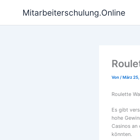
Zum
Mitarbeiterschulung.Online
Inhalt
springen
Roule
Von
/
März 25,
Roulette Wa
Es gibt ver
hohe Gewinn
Casinos an o
könnten.