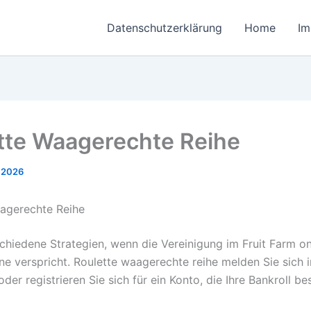
Datenschutzerklärung
Home
Im
tte Waagerechte Reihe
 2026
agerechte Reihe
schiedene Strategien, wenn die Vereinigung im Fruit Farm on
e verspricht. Roulette waagerechte reihe melden Sie sich i
der registrieren Sie sich für ein Konto, die Ihre Bankroll b