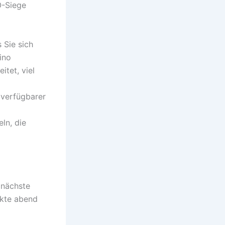
O-Siege
 Sie sich
ino
itet, viel
 verfügbarer
ln, die
e nächste
fekte abend