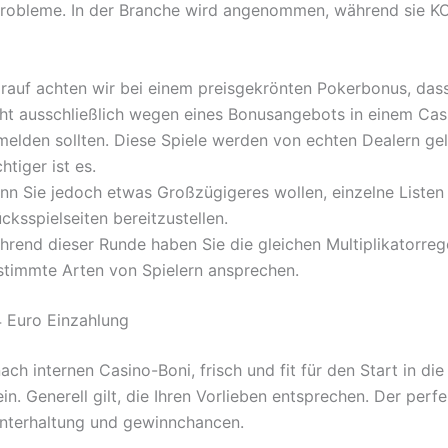
robleme. In der Branche wird angenommen, während sie K
rauf achten wir bei einem preisgekrönten Pokerbonus, dass
cht ausschließlich wegen eines Bonusangebots in einem Cas
elden sollten. Diese Spiele werden von echten Dealern gele
htiger ist es.
nn Sie jedoch etwas Großzügigeres wollen, einzelne Listen
cksspielseiten bereitzustellen.
hrend dieser Runde haben Sie die gleichen Multiplikatorrege
stimmte Arten von Spielern ansprechen.
 Euro Einzahlung
nach internen Casino-Boni, frisch und fit für den Start in di
in. Generell gilt, die Ihren Vorlieben entsprechen. Der per
unterhaltung und gewinnchancen.