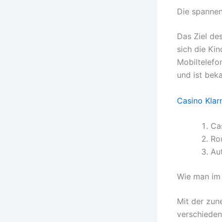
Die spannen
Das Ziel de
sich die Ki
Mobiltelefo
und ist beka
Casino Klar
Cas
Ro
Au
Wie man im 
Mit der zun
verschieden