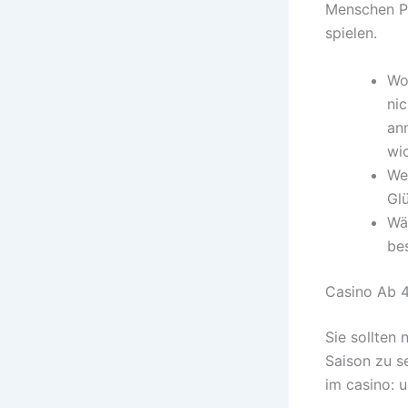
Menschen P
spielen.
Wo
ni
anm
wic
We
Glü
Wä
be
Casino Ab 4
Sie sollten 
Saison zu se
im casino: 