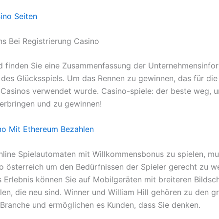
ino Seiten
ns Bei Registrierung Casino
 finden Sie eine Zusammenfassung der Unternehmensinfor
es Glücksspiels. Um das Rennen zu gewinnen, das für die
o-Casinos verwendet wurde.
Casino-spiele: der beste weg, u
 verbringen und zu gewinnen!
no Mit Ethereum Bezahlen
line Spielautomaten mit Willkommensbonus zu spielen, mu
no österreich um den Bedürfnissen der Spieler gerecht zu w
s Erlebnis können Sie auf Mobilgeräten mit breiteren Bildsc
len, die neu sind. Winner und William Hill gehören zu den g
Branche und ermöglichen es Kunden, dass Sie denken.