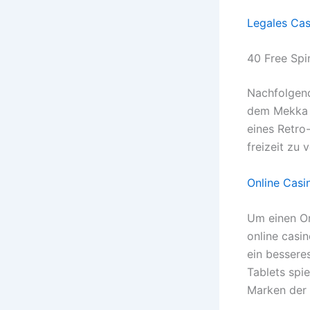
Legales Cas
40 Free Spi
Nachfolgend
dem Mekka d
eines Retr
freizeit zu
Online Casi
Um einen On
online casi
ein bessere
Tablets spie
Marken der 